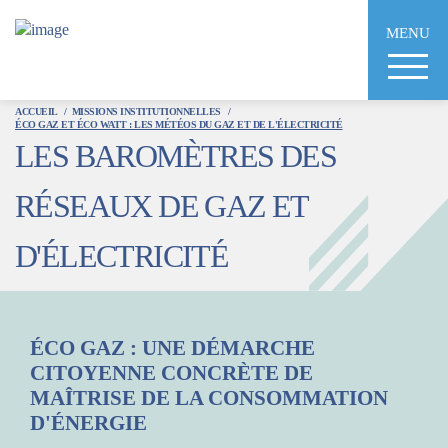
Aller
au
MENU
contenu
principal
ACCUEIL
MISSIONS INSTITUTIONNELLES
ÉCO GAZ ET ÉCO WATT : LES MÉTÉOS DU GAZ ET DE L'ÉLECTRICITÉ
LES BAROMÈTRES DES
RÉSEAUX DE GAZ ET
D'ÉLECTRICITÉ
ÉCO GAZ : UNE DÉMARCHE
CITOYENNE CONCRÈTE DE
Véritable météo de l’électricité, Écowatt conçu par RTE
MAÎTRISE DE LA CONSOMMATION
qualifie en temps réel le niveau de consommation des
D'ÉNERGIE
Français.