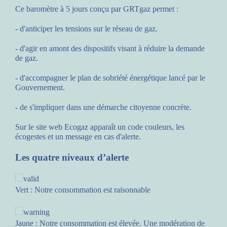
Ce baromètre à 5 jours conçu par GRTgaz permet :
A chaque instant, des signaux clairs guident le consommateur
pour adopter les bons gestes, pour assurer le bon
- d'anticiper les tensions sur le réseau de gaz.
approvisionnement de tous en électricité.
- d'agir en amont des dispositifs visant à réduire la demande
Ainsi, chacun peut savoir à quel moment réduire sa
de gaz.
consommation pour éviter les coupures par exemple, lors des
vagues de froid en hiver.
- d'accompagner le plan de sobriété énergétique lancé par le
Gouvernement.
- de s'impliquer dans une démarche citoyenne concrète.
Sur le site web Ecogaz apparaît un code couleurs, les
écogestes et un message en cas d'alerte.
ECOWATT.FR
Les quatre niveaux d’alerte
Vert
: Notre consommation est raisonnable
Jaune
: Notre consommation est élevée. Une modération de