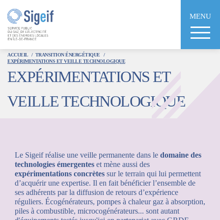
Aller
au
MENU
contenu
principal
ACCUEIL
TRANSITION ÉNERGÉTIQUE
EXPÉRIMENTATIONS ET VEILLE TECHNOLOGIQUE
EXPÉRIMENTATIONS ET
VEILLE TECHNOLOGIQUE
Le Sigeif réalise une veille permanente dans le
domaine des
technologies émergentes
et mène aussi des
expérimentations concrètes
sur le terrain qui lui permettent
d’acquérir une expertise. Il en fait bénéficier l’ensemble de
En partenariat avec GRDF, le Sigeif a contribué à
ses adhérents par la diffusion de retours d’expérience
l’installation d’une pompe à chaleur gaz à absorption dans
réguliers. Écogénérateurs, pompes à chaleur gaz à absorption,
Avec le soutien de GRDF, le Sigeif a expérimenté un module
une crèche de Tremblay-en-France. Résultats : diminution de
piles à combustible, microcogénérateurs... sont autant
de microcogénération dans le groupe scolaire Paul Bert, à
la facture de gaz naturel de 50 %, par rapport à l’ancienne