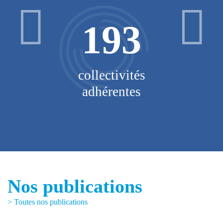
193
V
collectivités
adhérentes
Nos publications
> Toutes nos publications