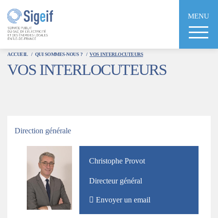
Aller
au
MENU
contenu
principal
ACCUEIL
QUI SOMMES-NOUS ?
VOS INTERLOCUTEURS
VOS INTERLOCUTEURS
Titre
Direction générale
Photo
Nom
Christophe Provot
et
Directeur général
Prénom
Envoyer un email