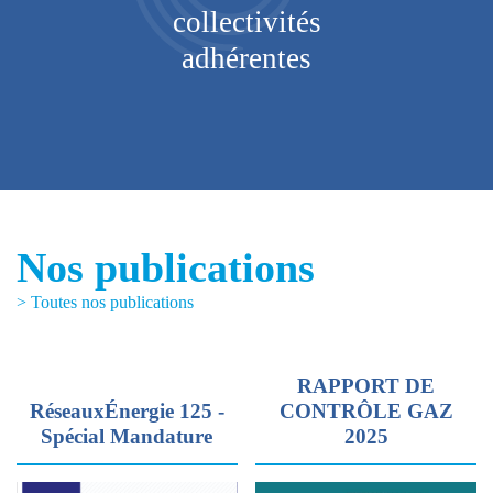
V
collectivités
adhérentes
Nos publications
> Toutes nos publications
RAPPORT DE
RéseauxÉnergie 125 -
CONTRÔLE GAZ
Spécial Mandature
2025