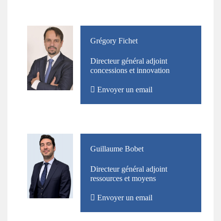
Photo
Nom
Grégory Fichet
et
Directeur général adjoint
Prénom
concessions et innovation
Envoyer un email
Photo
Nom
Guillaume Bobet
et
Directeur général adjoint
Prénom
ressources et moyens
Envoyer un email