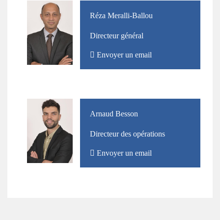
Photo
Nom
Réza Meralli-Ballou
et
Directeur général
Prénom
Envoyer un email
Photo
Nom
Arnaud Besson
et
Directeur des opérations
Prénom
Envoyer un email