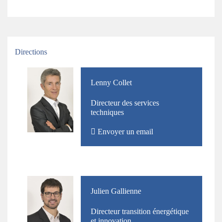
Titre
Directions
Photo
Nom
Lenny Collet
et
Directeur des services
Prénom
techniques
Envoyer un email
Photo
Nom
Julien Gallienne
et
Directeur transition énergétique
Prénom
et innovation