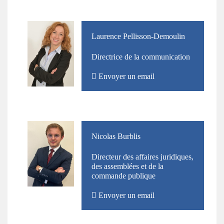
Photo
Nom
Laurence Pellisson-Demoulin
et
Directrice de la communication
Prénom
Envoyer un email
Photo
Nom
Nicolas Burblis
et
Directeur des affaires juridiques,
Prénom
des assemblées et de la
commande publique
Envoyer un email