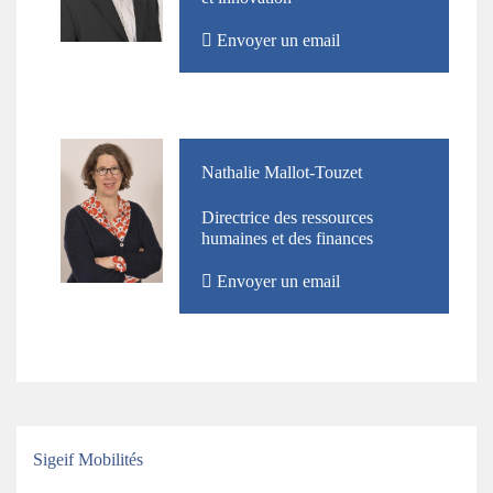
Envoyer un email
Photo
Nom
Nathalie Mallot-Touzet
et
Directrice des ressources
Prénom
humaines et des finances
Envoyer un email
Titre
Sigeif Mobilités