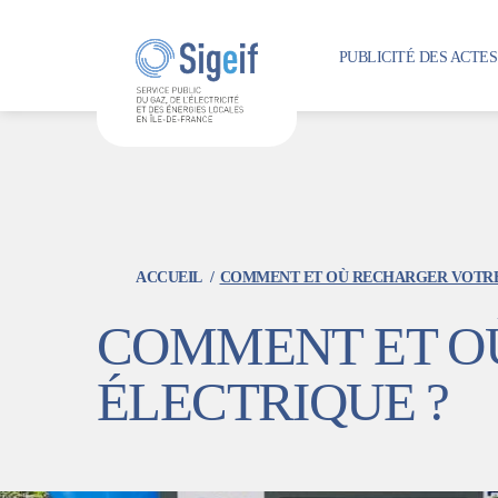
Aller
au
PUBLICITÉ DES ACTE
contenu
principal
ACCUEIL
COMMENT ET OÙ RECHARGER VOTRE
COMMENT ET O
ÉLECTRIQUE ?