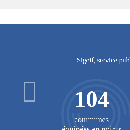
Sigeif, service pub
4
104
nes
communes
 2024
équipées en points