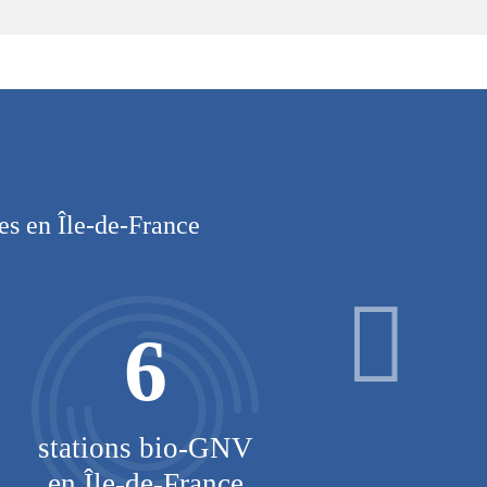
les en Île-de-France
6
stations bio-GNV
co
en Île-de-France
a